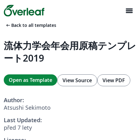
menu
arrow_left_alt
Back to all templates
流体力学会年会用原稿テンプレ
ート2019
Open as Template
View Source
View PDF
Author:
Atsushi Sekimoto
Last Updated:
před 7 lety
License: