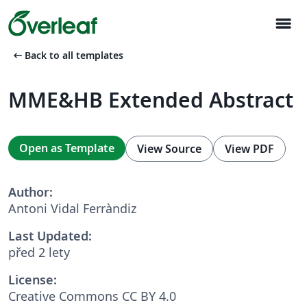
menu
arrow_left_alt
Back to all templates
MME&HB Extended Abstract
Open as Template
View Source
View PDF
Author:
Antoni Vidal Ferràndiz
Last Updated:
před 2 lety
License:
Creative Commons CC BY 4.0