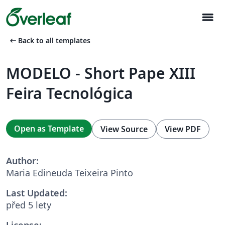
menu
arrow_left_alt
Back to all templates
MODELO - Short Pape XIII
Feira Tecnológica
Open as Template
View Source
View PDF
Author:
Maria Edineuda Teixeira Pinto
Last Updated:
před 5 lety
License: