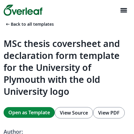
menu
arrow_left_alt
Back to all templates
MSc thesis coversheet and
declaration form template
for the University of
Plymouth with the old
University logo
Open as Template
View Source
View PDF
Author: