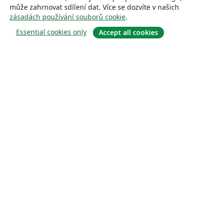
může zahrnovat sdílení dat. Více se dozvíte v našich
zásadách používání souborů cookie
.
Essential cookies only
Accept all cookies
About
About us
Careers
Blog
Solutions
For business