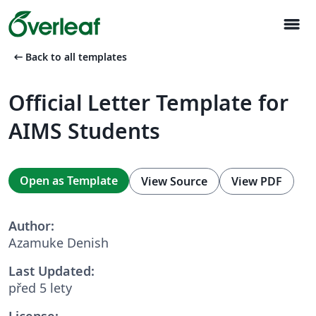
menu
arrow_left_alt
Back to all templates
Official Letter Template for
AIMS Students
Open as Template
View Source
View PDF
Author:
Azamuke Denish
Last Updated:
před 5 lety
License: