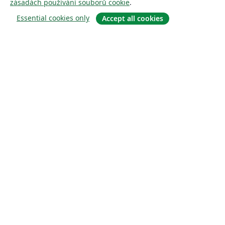
zásadách používání souborů cookie
.
Essential cookies only
Accept all cookies
About
About us
Careers
Blog
Solutions
For business
For universities