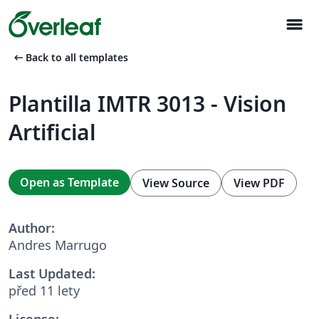
menu
arrow_left_alt
Back to all templates
Plantilla IMTR 3013 - Vision
Artificial
Open as Template
View Source
View PDF
Author:
Andres Marrugo
Last Updated:
před 11 lety
License: