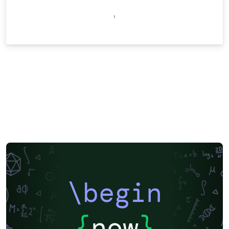
\begin
{
now
}