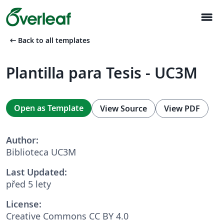
menu
arrow_left_alt
Back to all templates
Plantilla para Tesis - UC3M
Open as Template
View Source
View PDF
Author:
Biblioteca UC3M
Last Updated:
před 5 lety
License:
Creative Commons CC BY 4.0