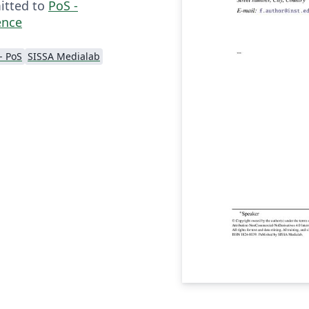
mitted to
PoS -
ence
- PoS
SISSA Medialab