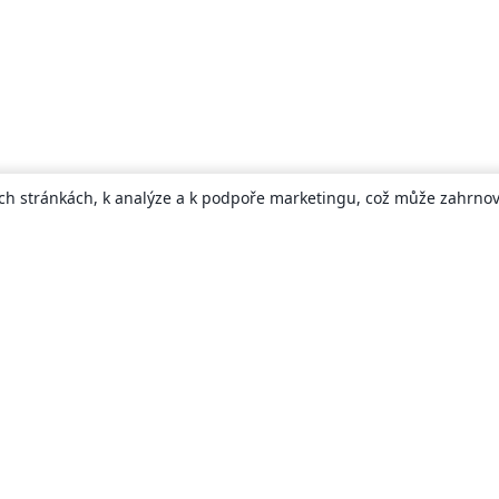
ch stránkách, k analýze a k podpoře marketingu, což může zahrnova
About
About us
Careers