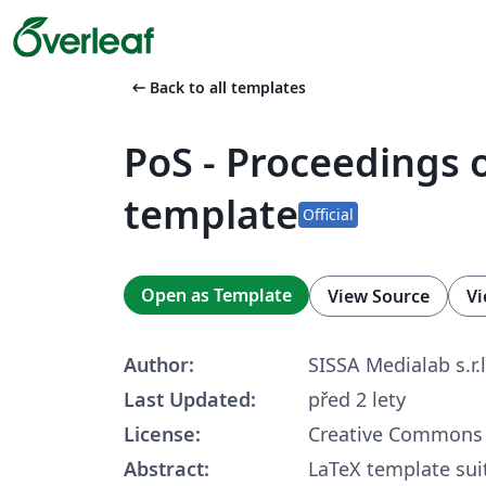
arrow_left_alt
Back to all templates
PoS - Proceedings 
template
Official
Open as Template
View Source
Vi
Author:
SISSA Medialab s.r.l
Last Updated:
před 2 lety
License:
Creative Commons 
Abstract:
LaTeX template sui