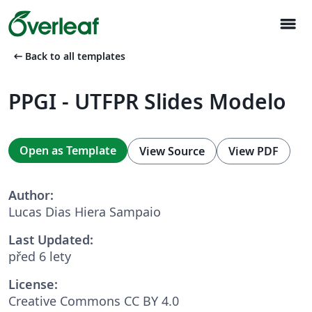
menu
arrow_left_alt
Back to all templates
PPGI - UTFPR Slides Modelo
Open as Template
View Source
View PDF
Author:
Lucas Dias Hiera Sampaio
Last Updated:
před 6 lety
License:
Creative Commons CC BY 4.0