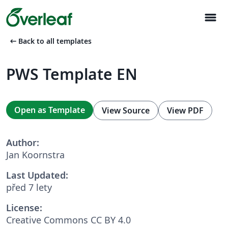
menu
arrow_left_alt
Back to all templates
PWS Template EN
Open as Template
View Source
View PDF
Author:
Jan Koornstra
Last Updated:
před 7 lety
License:
Creative Commons CC BY 4.0