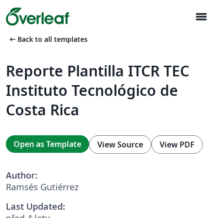
menu
arrow_left_alt
Back to all templates
Reporte Plantilla ITCR TEC
Instituto Tecnológico de
Costa Rica
Open as Template
View Source
View PDF
Author:
Ramsés Gutiérrez
Last Updated:
před 4 lety