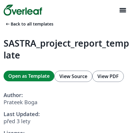
menu
arrow_left_alt
Back to all templates
SASTRA_project_report_temp
late
Open as Template
View Source
View PDF
Author:
Prateek Boga
Last Updated:
před 3 lety
License: