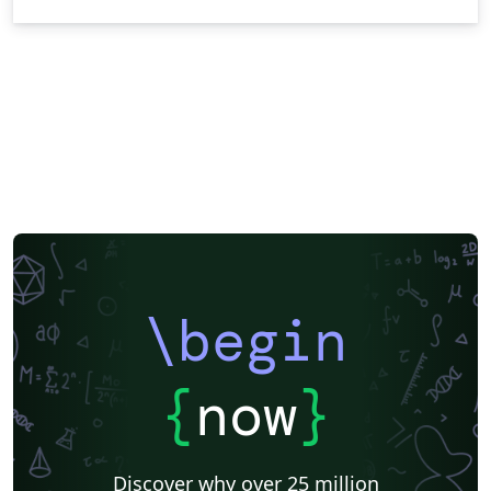
\begin
{
now
}
Discover why over 25 million