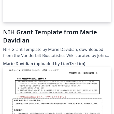
NIH Grant Template from Marie
Davidian
NIH Grant Template by Marie Davidian, downloaded
from the Vanderbilt Biostatistics Wiki curated by John
Bock. Note that the template has been modified to
Marie Davidian (uploaded by LianTze Lim)
work on Overleaf. This template may be outdated —
see this and this for more recent alternatives. As a
bonus — here's a guide to grant writing and grant
review process by the same author for a 2008
workshop.