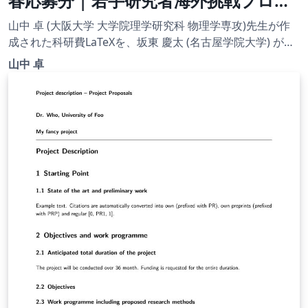
春応募分 | 若手研究者海外挑戦プログ
ラム(2021年度第1回) | 2020.08.24
山中 卓 (大阪大学 大学院理学研究科 物理学専攻)先生が作
成された科研費LaTeXを、坂東 慶太 (名古屋学院大学) が了
承を得てテンプレート登録しています。 詳細はこちら↓を
山中 卓
ご確認ください。 http://osksn2.hep.sci.osaka-
u.ac.jp/~taku/kakenhiLaTeX/