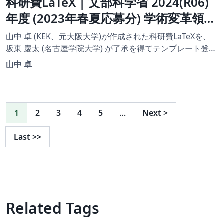
科研費LaTeX | 文部科学省 2024(R06)
年度 (2023年春夏応募分) 学術変革領域
研究 | 学術変革領域研究(B) (領域計画
山中 卓 (KEK、元大阪大学)が作成された科研費LaTeXを、
書（全体版)) | 2023.04.21
坂東 慶太 (名古屋学院大学) が了承を得てテンプレート登録
しています。 詳細はこちら↓をご確認ください。
山中 卓
http://osksn2.hep.sci.osaka-
u.ac.jp/~taku/kakenhiLaTeX/
1
2
3
4
5
…
Next
>
Last
>>
Related Tags