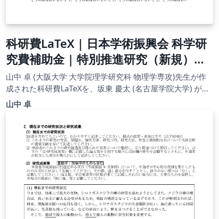
科研費LaTeX | 日本学術振興会 科学研
究費補助金 | 特別推進研究（新規）・
日本語版その１ | 2020.09.02
山中 卓 (大阪大学 大学院理学研究科 物理学専攻)先生が作
成された科研費LaTeXを、坂東 慶太 (名古屋学院大学) が了
承を得てテンプレート登録しています。 詳細はこちら↓を
山中 卓
ご確認ください。 http://osksn2.hep.sci.osaka-
u.ac.jp/~taku/kakenhiLaTeX/