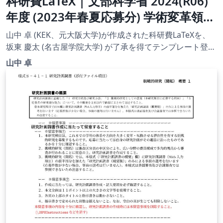
科研費LaTeX | 文部科学省 2024(R06)
年度 (2023年春夏応募分) 学術変革領域
研究 | 学術変革領域研究(B) (計画研究)
山中 卓 (KEK、元大阪大学)が作成された科研費LaTeXを、
| 2023.04.21
坂東 慶太 (名古屋学院大学) が了承を得てテンプレート登録
しています。 詳細はこちら↓をご確認ください。
山中 卓
http://osksn2.hep.sci.osaka-
u.ac.jp/~taku/kakenhiLaTeX/