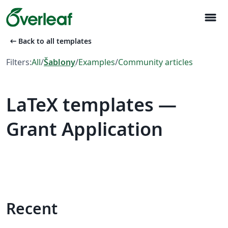
menu
arrow_left_alt
Back to all templates
Filters:
All
/
Šablony
/
Examples
/
Community articles
LaTeX templates —
Grant Application
Recent