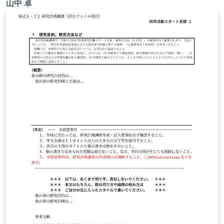
山中 卓
ご確認ください。 http://osksn2.hep.sci.osaka-
u.ac.jp/~taku/kakenhiLaTeX/