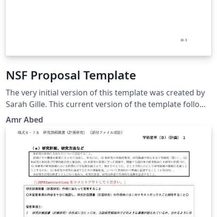
NSF Proposal Template
The very initial version of this template was created by
Sarah Gille. This current version of the template follows
the guidelines in NSF GPG 15-1. It is your responsibility
Amr Abed
to make sure that everything is in agreement with the
current NSF GPG and your program solicitation. Good
luck!