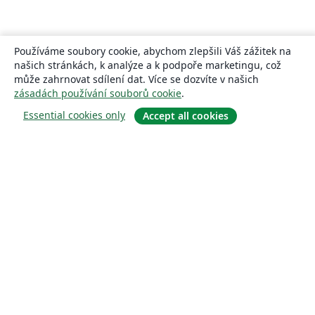
Používáme soubory cookie, abychom zlepšili Váš zážitek na
našich stránkách, k analýze a k podpoře marketingu, což
může zahrnovat sdílení dat. Více se dozvíte v našich
zásadách používání souborů cookie
.
Essential cookies only
Accept all cookies
About
About us
Careers
Blog
Solutions