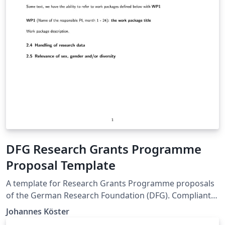
DFG Research Grants Programme
Proposal Template
A template for Research Grants Programme proposals
of the German Research Foundation (DFG). Compliant
with DFG form 54.01 – 09/22.
Johannes Köster