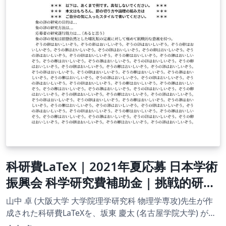
科研費LaTeX | 2021年夏応募 日本学術
振興会 科学研究費補助金 | 挑戦的研究
(開拓)概要 | 2021.08.03
山中 卓 (大阪大学 大学院理学研究科 物理学専攻)先生が作
成された科研費LaTeXを、坂東 慶太 (名古屋学院大学) が了
承を得てテンプレート登録しています。 詳細はこちら↓を