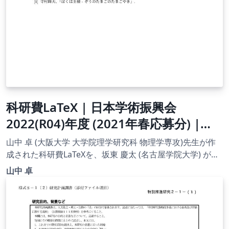
科研費LaTeX | 日本学術振興会
2022(R04)年度 (2021年春応募分) |
2021(R03)年度 研究活動スタート支援
山中 卓 (大阪大学 大学院理学研究科 物理学専攻)先生が作
| 021.03.05
成された科研費LaTeXを、坂東 慶太 (名古屋学院大学) が了
承を得てテンプレート登録しています。 詳細はこちら↓を
山中 卓
ご確認ください。 http://osksn2.hep.sci.osaka-
u.ac.jp/~taku/kakenhiLaTeX/