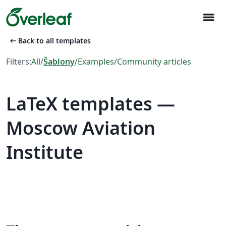
menu
arrow_left_alt
Back to all templates
Filters:
All
/
Šablony
/
Examples
/
Community articles
LaTeX templates —
Moscow Aviation
Institute