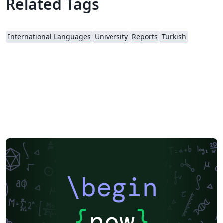
Related Tags
International Languages
University
Reports
Turkish
\begin
{
now
}