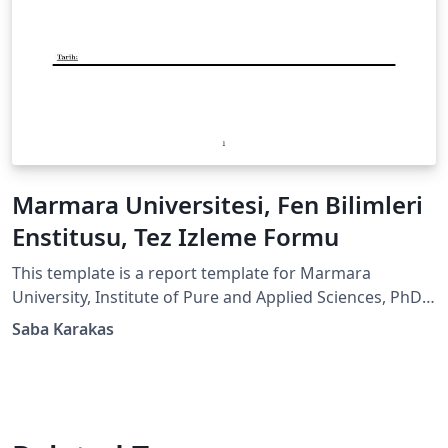
Marmara Universitesi, Fen Bilimleri
Enstitusu, Tez Izleme Formu
This template is a report template for Marmara
University, Institute of Pure and Applied Sciences, PhD
Thesis Monitoring Report. It is in Turkish! Feel free to
Saba Karakas
use it!