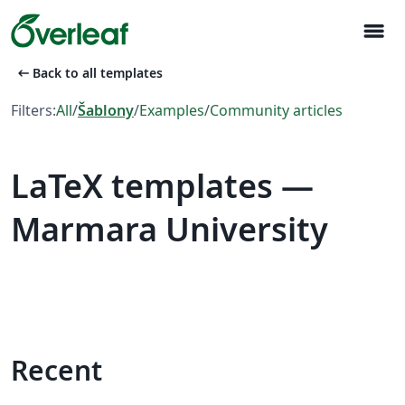
menu
arrow_left_alt
Back to all templates
Filters:
All
/
Šablony
/
Examples
/
Community articles
LaTeX templates —
Marmara University
Recent