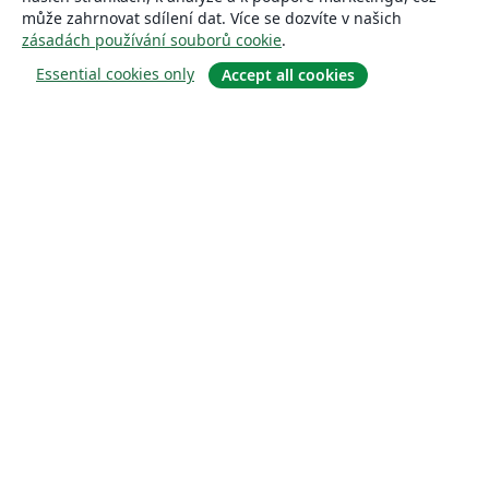
může zahrnovat sdílení dat. Více se dozvíte v našich
zásadách používání souborů cookie
.
Essential cookies only
Accept all cookies
About
About us
Careers
Blog
Solutions
For business
For universities