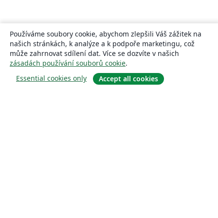
Používáme soubory cookie, abychom zlepšili Váš zážitek na
našich stránkách, k analýze a k podpoře marketingu, což
může zahrnovat sdílení dat. Více se dozvíte v našich
zásadách používání souborů cookie
.
Essential cookies only
Accept all cookies
About
About us
Careers
Blog
Solutions