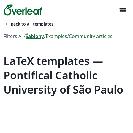
menu
arrow_left_alt
Back to all templates
Filters:
All
/
Šablony
/
Examples
/
Community articles
LaTeX templates —
Pontifical Catholic
University of São Paulo