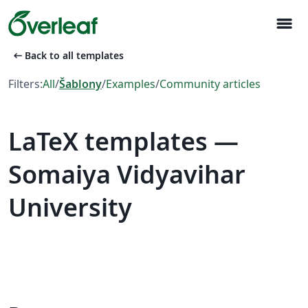
menu
arrow_left_alt
Back to all templates
Filters:
All
/
Šablony
/
Examples
/
Community articles
LaTeX templates —
Somaiya Vidyavihar
University