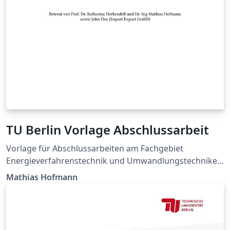
TU Berlin Vorlage Abschlussarbeit
Vorlage für Abschlussarbeiten am Fachgebiet
Energieverfahrenstechnik und Umwandlungstechniken
regenerativer Energien der Technischen Universität
Mathias Hofmann
Berlin. Template to write your thesis at the Chair of
Energy Process Engineering and Conversion
Technologies for Renewable Energies, Berlin Institute of
Technology.