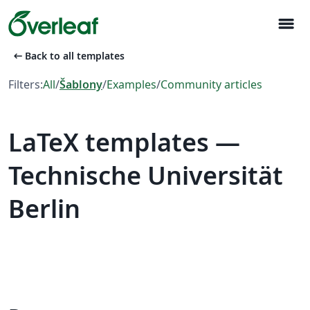
menu
arrow_left_alt
Back to all templates
Filters:
All
/
Šablony
/
Examples
/
Community articles
LaTeX templates —
Technische Universität
Berlin