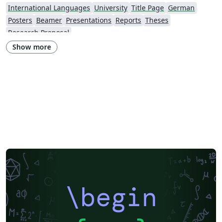
International Languages
University
Title Page
German
Posters
Beamer
Presentations
Reports
Theses
Research Proposal
Show more
\begin