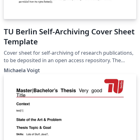
TU Berlin Self-Archiving Cover Sheet
Template
Cover sheet for self-archiving of research publications,
to be deposited in an open access repository. The
template is provided by the Open Access team at TU
Michaela Voigt
Berlin University Library. It is intended to be used by
members of TU Berlin. With the exception of the TU
Berlin logo, the template can be reused without
restrictions.