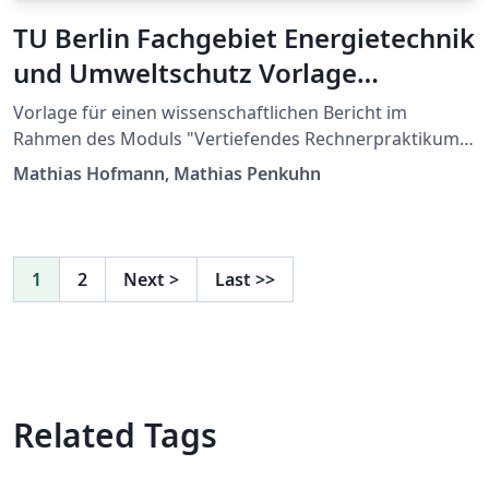
TU Berlin Fachgebiet Energietechnik
und Umweltschutz Vorlage
Rechnerpraktikum Bericht
Vorlage für einen wissenschaftlichen Bericht im
Rahmen des Moduls "Vertiefendes Rechnerpraktikum
zur Energietechnik" am Fachgebiet Energietechnik und
Mathias Hofmann, Mathias Penkuhn
Umweltschutz der Technischen Universität Berlin.
Template for a scientific report used in the course
"Vertiefendes Rechnerpraktikum zur Energietechnik" at
the Chair of Energy Engineering and Environmental
1
2
Next
>
Last
>>
Protection, Berlin Institute of Technology.
Related Tags