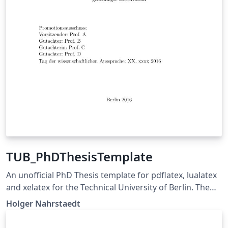
TUB_PhDThesisTemplate
An unofficial PhD Thesis template for pdflatex, lualatex
and xelatex for the Technical University of Berlin. The
pdf-files are following the PDF/A-1b standard. The
Holger Nahrstaedt
source code is available on
https://github.com/holgern/TUB_PhDThesisTemplate.