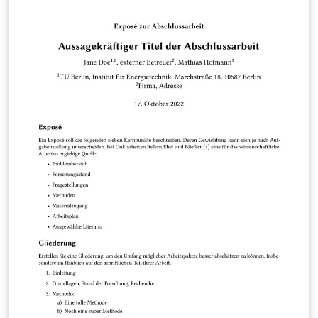
This is version 3.2.2. For more information please view
the author's README.md file at
https://github.com/holgern/TUB_PhDThesisTemplate