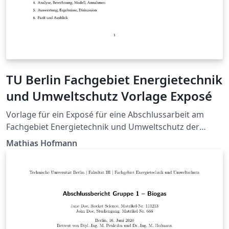
TU Berlin Fachgebiet Energietechnik
und Umweltschutz Vorlage Exposé
Vorlage für ein Exposé für eine Abschlussarbeit am
Fachgebiet Energietechnik und Umweltschutz der
Technischen Universität Berlin. Template to write an
Mathias Hofmann
exposé of your thesis at the Chair of Energy
Engineering and Environmental Protection, Berlin
Institute of Technology.