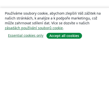
Používáme soubory cookie, abychom zlepšili Váš zážitek na
našich stránkách, k analýze a k podpoře marketingu, což
může zahrnovat sdílení dat. Více se dozvíte v našich
zásadách používání souborů cookie
.
Essential cookies only
Accept all cookies
About
About us
Careers
Blog
Solutions
For business