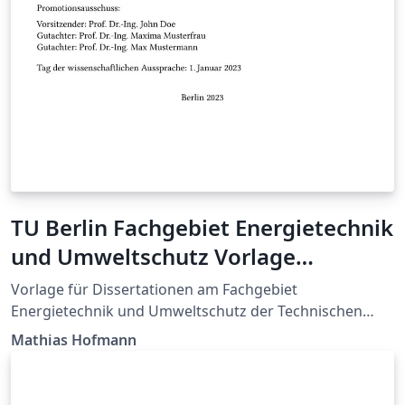
TU Berlin Fachgebiet Energietechnik
und Umweltschutz Vorlage
Dissertation
Vorlage für Dissertationen am Fachgebiet
Energietechnik und Umweltschutz der Technischen
Universität Berlin. Template to write your PhD thesis at
Mathias Hofmann
the Chair of Energy Engineering and Environmental
Protection, Berlin Institute of Technology.