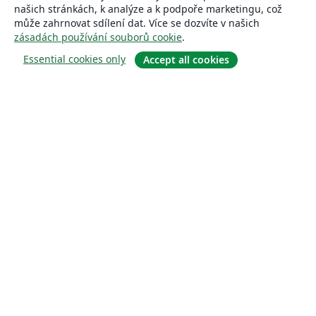
našich stránkách, k analýze a k podpoře marketingu, což
může zahrnovat sdílení dat. Více se dozvíte v našich
zásadách používání souborů cookie
.
Essential cookies only
Accept all cookies
About
About us
Careers
Blog
Solutions
For business