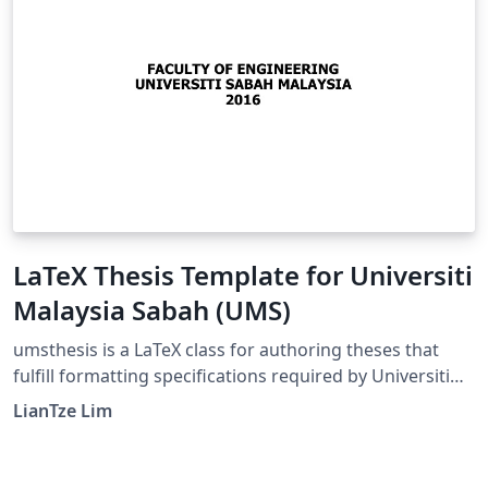
LaTeX Thesis Template for Universiti
Malaysia Sabah (UMS)
umsthesis is a LaTeX class for authoring theses that
fulfill formatting specifications required by Universiti
Malaysia Sabah (UMS), commissioned by Mohd
LianTze Lim
Kamalrulzaman Md Akhir.This is version 1.0 (August 4,
2016). Update announcements will appear here.
Important: Compile with xelatex!