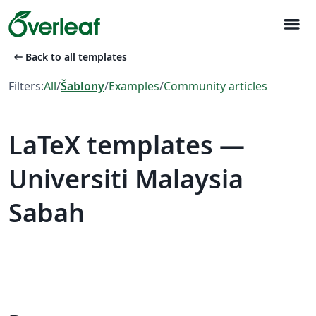
menu
arrow_left_alt
Back to all templates
Filters:
All
/
Šablony
/
Examples
/
Community articles
LaTeX templates —
Universiti Malaysia
Sabah