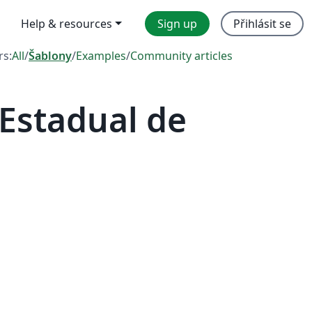
Help & resources
Sign up
Přihlásit se
rs:
All
/
Šablony
/
Examples
/
Community articles
Estadual de