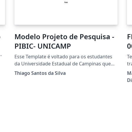
p
Modelo Projeto de Pesquisa -
F
PIBIC- UNICAMP
0
de
Esse Template é voltado para os estudantes
Te
da Universidade Estadual de Campinas que
tr
desejam escrever um projeto PIBIC. Nele está
FE
Thiago Santos da Silva
Ma
contido a formatação adequada e logo do
mo
Di
universidade
e,
of
s