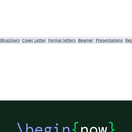
nt
Brazilian)
Cover Letter
Formal letters
Beamer
Presentations
Rep
\begin
{
now
}