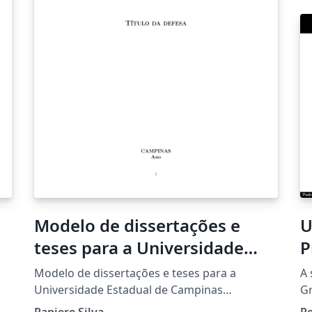
de
Modelo de dissertações e
U
teses para a Universidade
P
Estadual de Campinas
Modelo de dissertações e teses para a
A 
(UNICAMP)
Universidade Estadual de Campinas
Gr
(UNICAMP).
UNICAMP. 
Raniere Silva
P