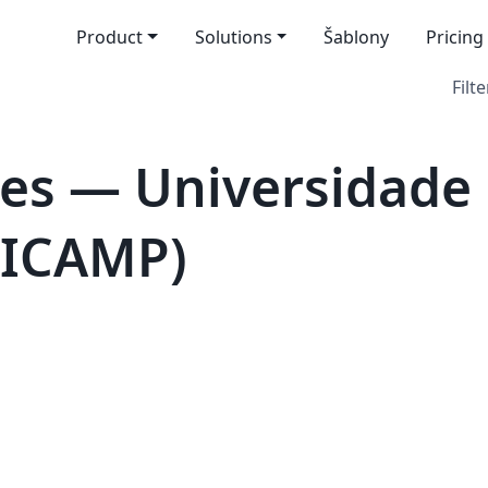
Product
Solutions
Šablony
Pricing
Filte
es — Universidade 
NICAMP)