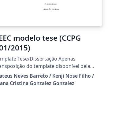
EEC modelo tese (CCPG
01/2015)
mplate Tese/Dissertação Apenas
ansposição do template disponível pela
EC, com algumas adaptações para o novo
teus Neves Barreto / Kenji Nose Filho /
delo (CCPG 001/2015).
ana Cristina Gonzalez Gonzalez