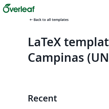
arrow_left_alt
Back to all templates
LaTeX templat
Campinas (U
Recent