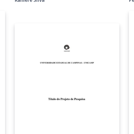
Br
 of
s),