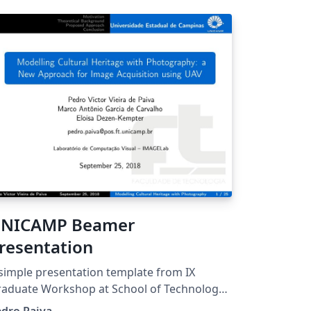
NICAMP Beamer
resentation
simple presentation template from IX
aduate Workshop at School of Technology -
University of Campinas, Limeira-SP,
edro Paiva