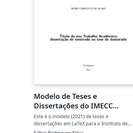
Universidade Estadual de Campinas
(UNICAMP). O modelo está de acordo com a
última versão das Normas para impressão 
teses/dissertações da UNICAMP (Instrução
Normativa CCPG Nº 06/2025). Última
atualização 14/abril/2026. Observação: o
modelo pode ser facilmente adaptado para
outras instituições e unidades de ensino
(faculdades ou institutos)
Modelo de Teses e
Dissertações do IMECC
UNICAMP
Este é o modelo (2021) de teses e
dissertações em LaTeX para o Instituto de
Matemática, Estatística e Computação
Fábio Rodrigues Silva