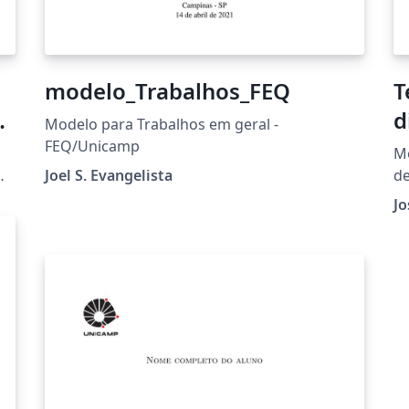
modelo_Trabalhos_FEQ
T
r
d
Modelo para Trabalhos em geral -
I
FEQ/Unicamp
Mo
Joel S. Evangelista
d
U
Jo
 Nº
a