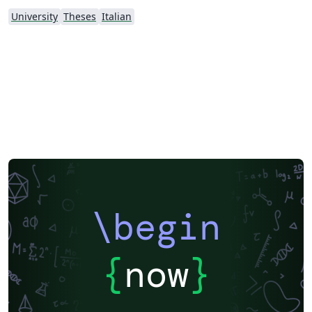
University
Theses
Italian
\begin
{
now
}