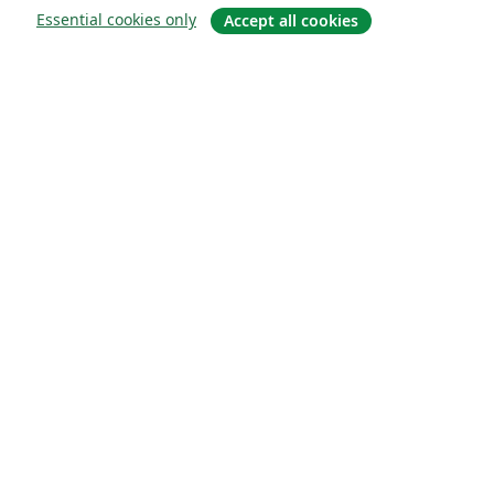
Essential cookies only
Accept all cookies
About
About us
Careers
Blog
Solutions
For business
For universities
For government
For publishers