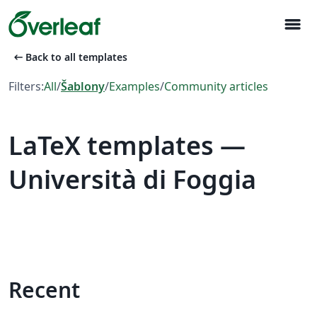
menu
arrow_left_alt
Back to all templates
Filters:
All
/
Šablony
/
Examples
/
Community articles
LaTeX templates —
Università di Foggia
Recent