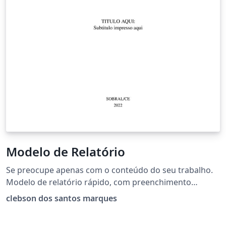
Modelo de Relatório
Se preocupe apenas com o conteúdo do seu trabalho.
Modelo de relatório rápido, com preenchimento
simples e intuitivo. Clique em "Abrir como modelo" e
clebson dos santos marques
comece a escrever.