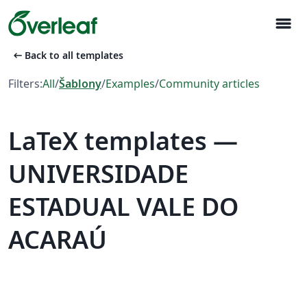
menu
arrow_left_alt
Back to all templates
Filters:
All
/
Šablony
/
Examples
/
Community articles
LaTeX templates —
UNIVERSIDADE
ESTADUAL VALE DO
ACARAÚ