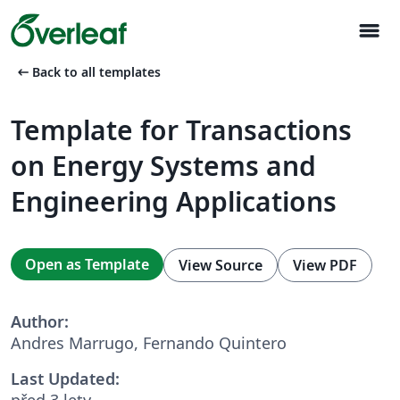
menu
arrow_left_alt
Back to all templates
Template for Transactions
on Energy Systems and
Engineering Applications
Open as Template
View Source
View PDF
Author:
Andres Marrugo, Fernando Quintero
Last Updated:
před 3 lety