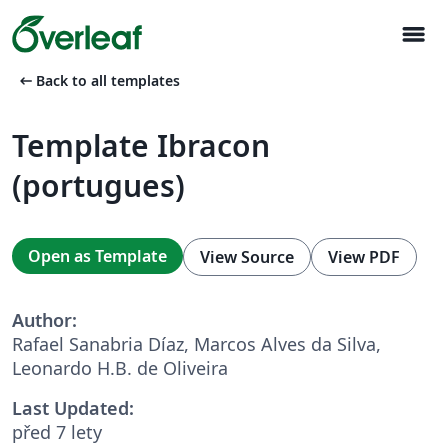
menu
arrow_left_alt
Back to all templates
Template Ibracon
(portugues)
Open as Template
View Source
View PDF
Author:
Rafael Sanabria Díaz, Marcos Alves da Silva,
Leonardo H.B. de Oliveira
Last Updated:
před 7 lety