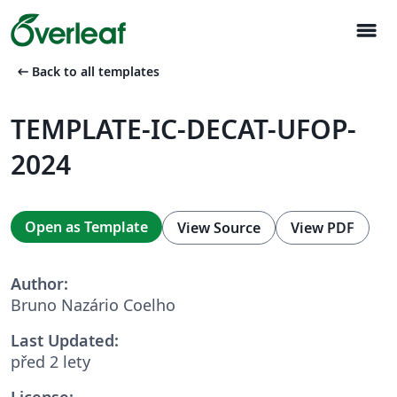
menu
arrow_left_alt
Back to all templates
TEMPLATE-IC-DECAT-UFOP-
2024
Open as Template
View Source
View PDF
Author:
Bruno Nazário Coelho
Last Updated:
před 2 lety
License: