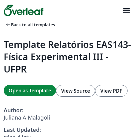
menu
arrow_left_alt
Back to all templates
Template Relatórios EAS143-
Física Experimental III -
UFPR
Open as Template
View Source
View PDF
Author:
Juliana A Malagoli
Last Updated:
před 4 lety