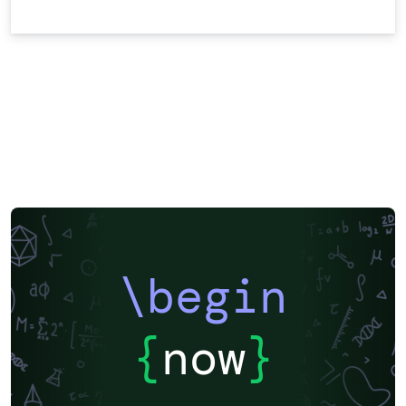
\begin
{
now
}