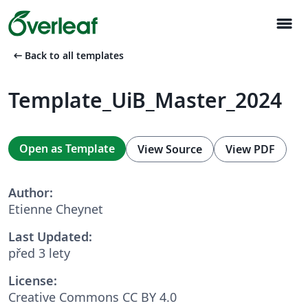
menu
arrow_left_alt
Back to all templates
Template_UiB_Master_2024
Open as Template
View Source
View PDF
Author:
Etienne Cheynet
Last Updated:
před 3 lety
License:
Creative Commons CC BY 4.0