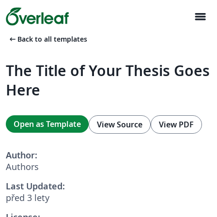
menu
arrow_left_alt
Back to all templates
The Title of Your Thesis Goes
Here
Open as Template
View Source
View PDF
Author:
Authors
Last Updated:
před 3 lety
License: