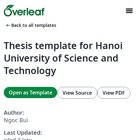
menu
arrow_left_alt
Back to all templates
Thesis template for Hanoi
University of Science and
Technology
Open as Template
View Source
View PDF
Author:
Ngoc Bui
Last Updated:
před 3 lety