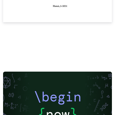
\begin
{
now
}