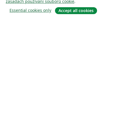
zásadách používání souborů cookie
.
Essential cookies only
Accept all cookies
About
About us
Careers
Blog
Solutions
For business
For universities