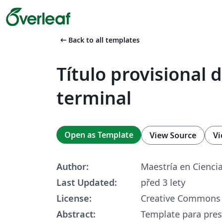
arrow_left_alt
Back to all templates
Título provisional d
terminal
Open as Template
View Source
Vi
Author:
Maestría en Cienc
Last Updated:
před 3 lety
License:
Creative Commons 
Abstract:
Template para pres