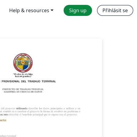
Help & resources
Sign up
Přihlásit se