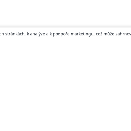
ch stránkách, k analýze a k podpoře marketingu, což může zahrnova
About
About us
Careers
Blog