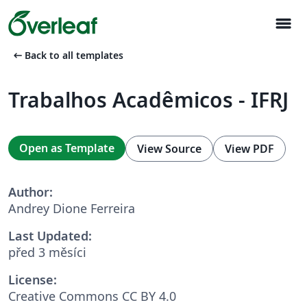
menu
arrow_left_alt
Back to all templates
Trabalhos Acadêmicos - IFRJ
Open as Template
View Source
View PDF
Author:
Andrey Dione Ferreira
Last Updated:
před 3 měsíci
License:
Creative Commons CC BY 4.0