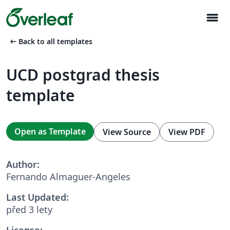
menu
arrow_left_alt
Back to all templates
UCD postgrad thesis
template
Open as Template
View Source
View PDF
Author:
Fernando Almaguer-Angeles
Last Updated:
před 3 lety
License: