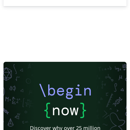
\begin
{
now
}
Discover why over 25 million