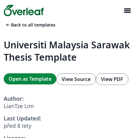
menu
arrow_left_alt
Back to all templates
Universiti Malaysia Sarawak
Thesis Template
Open as Template
View Source
View PDF
Author:
LianTze Lim
Last Updated:
před 8 lety
License: