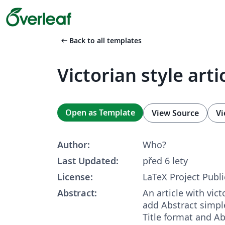
arrow_left_alt
Back to all templates
Victorian style arti
Open as Template
View Source
Vi
Author:
Who?
Last Updated:
před 6 lety
License:
LaTeX Project Publi
Abstract:
An article with vic
add Abstract simpl
Title format and Ab