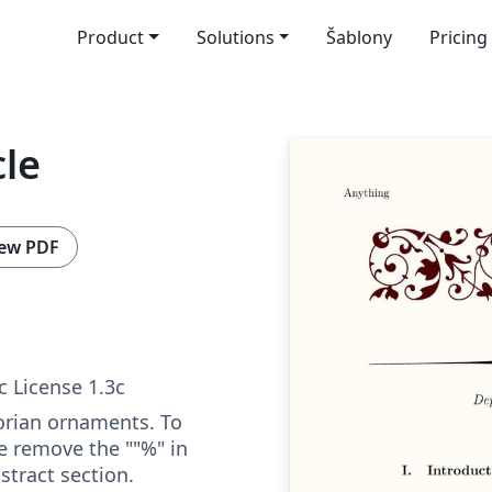
Product
Solutions
Šablony
Pricing
cle
ew PDF
c License 1.3c
torian ornaments. To
e remove the ""%" in
stract section.