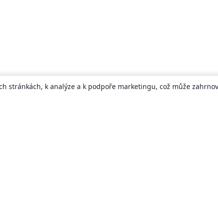
ch stránkách, k analýze a k podpoře marketingu, což může zahrnova
About
About us
Careers