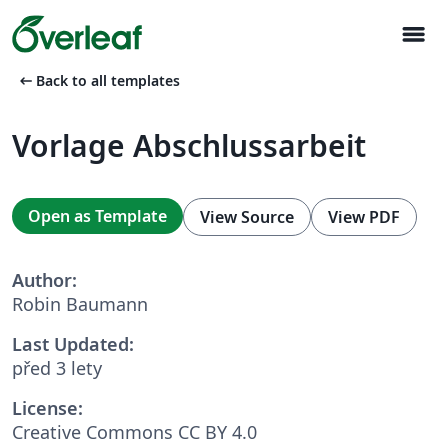
menu
arrow_left_alt
Back to all templates
Vorlage Abschlussarbeit
Open as Template
View Source
View PDF
Author:
Robin Baumann
Last Updated:
před 3 lety
License:
Creative Commons CC BY 4.0