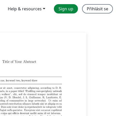
Help & resources
Sign up
Přihlásit se