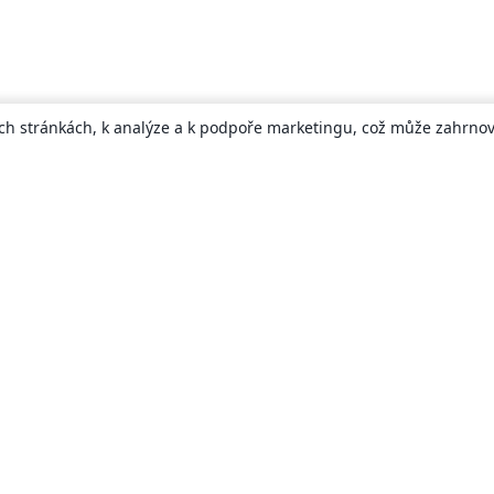
ch stránkách, k analýze a k podpoře marketingu, což může zahrnova
About
About us
Careers
Blog