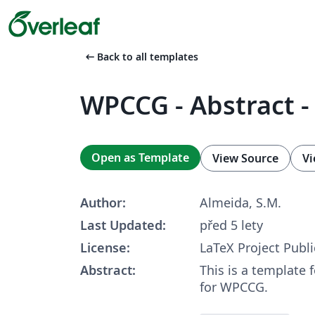
arrow_left_alt
Back to all templates
WPCCG - Abstract -
Open as Template
View Source
Vi
Author:
Almeida, S.M.
Last Updated:
před 5 lety
License:
LaTeX Project Publi
Abstract:
This is a template 
for WPCCG.