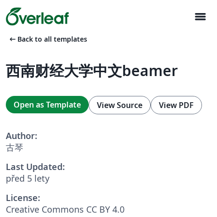
menu
arrow_left_alt
Back to all templates
西南财经大学中文beamer
Open as Template
View Source
View PDF
Author:
古琴
Last Updated:
před 5 lety
License:
Creative Commons CC BY 4.0