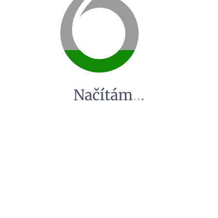
Načítám
.
.
.