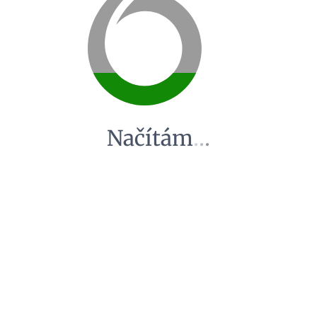
Načítám
.
.
.