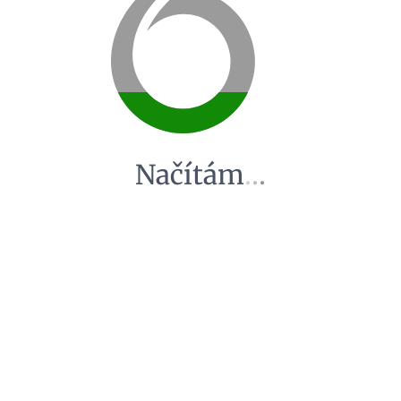
Načítám
.
.
.