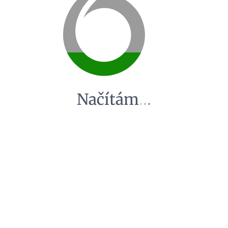
Načítám
.
.
.