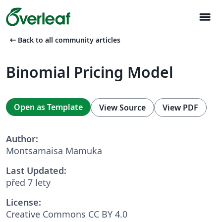
menu
arrow_left_alt
Back to all community articles
Binomial Pricing Model
Open as Template
View Source
View PDF
Author:
Montsamaisa Mamuka
Last Updated:
před 7 lety
License:
Creative Commons CC BY 4.0