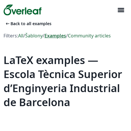
menu
arrow_left_alt
Back to all examples
Filters:
All
/
Šablony
/
Examples
/
Community articles
LaTeX examples —
Escola Tècnica Superior
d’Enginyeria Industrial
de Barcelona