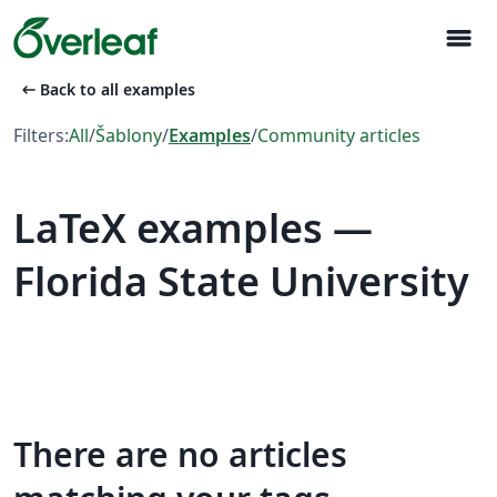
menu
arrow_left_alt
Back to all examples
Filters:
All
/
Šablony
/
Examples
/
Community articles
LaTeX examples —
Florida State University
There are no articles