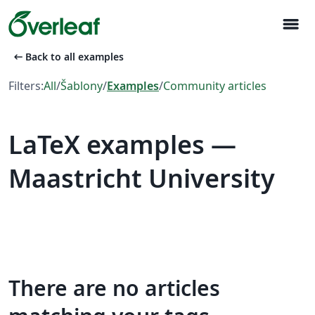
menu
arrow_left_alt
Back to all examples
Filters:
All
/
Šablony
/
Examples
/
Community articles
LaTeX examples —
Maastricht University
There are no articles