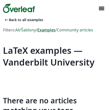
menu
arrow_left_alt
Back to all examples
Filters:
All
/
Šablony
/
Examples
/
Community articles
LaTeX examples —
Vanderbilt University
There are no articles