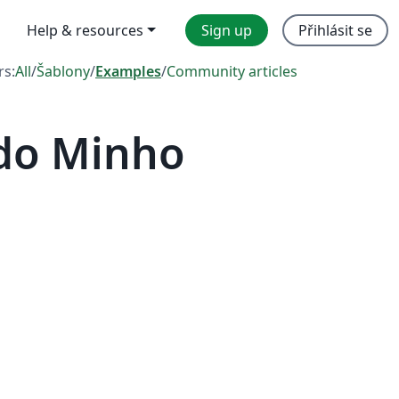
Help & resources
Sign up
Přihlásit se
rs:
All
/
Šablony
/
Examples
/
Community articles
do Minho