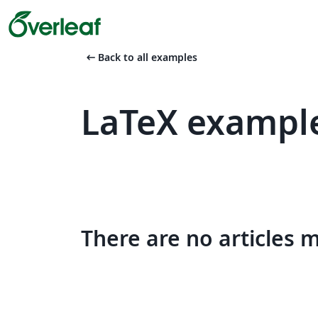
arrow_left_alt
Back to all examples
LaTeX exampl
There are no articles 