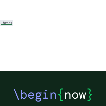
Theses
\begin
{
now
}