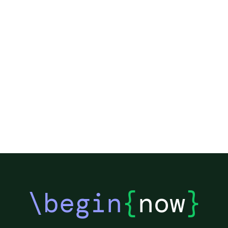
\begin
{
now
}