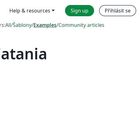
Help & resources
Sign up
Přihlásit se
rs:
All
/
Šablony
/
Examples
/
Community articles
Catania