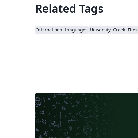
Related Tags
International Languages
University
Greek
Thes