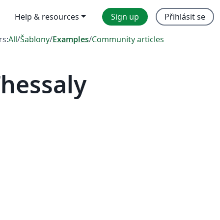
Help & resources
Sign up
Přihlásit se
rs:
All
/
Šablony
/
Examples
/
Community articles
Thessaly