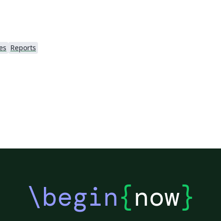
es
Reports
\begin
{
now
}