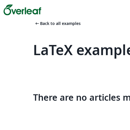
arrow_left_alt
Back to all examples
LaTeX example
There are no articles 